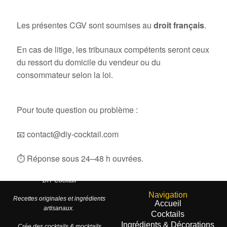
12. Droit applicable
Les présentes CGV sont soumises au
droit français
.
En cas de litige, les tribunaux compétents seront ceux
du ressort du domicile du vendeur ou du
consommateur selon la loi.
13. Service client
Pour toute question ou problème :
📧 contact@diy-cocktail.com
⏱
Réponse sous 24–48 h ouvrées.
DIY Cocktail
Navigation
Recettes originales et ingrédients
Accueil
artisanaux.
Cocktails
Ingrédients & Décorations
Crée des cocktails & mocktails