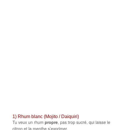
Quel rhum choisir pour les
cocktails?
1) Rhum blanc (Mojito / Daiquiri)
Tu veux un rhum
propre
, pas trop sucré, qui laisse le
citron et la menthe s’exprimer.