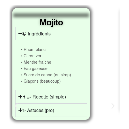
incontournables
Mojito
🍃 Ingrédients
• Rhum blanc
• Citron vert
• Menthe fraîche
• Eau gazeuse
• Sucre de canne (ou sirop)
• Glaçons (beaucoup)
👨‍🍳 Recette (simple)
✨ Astuces (pro)