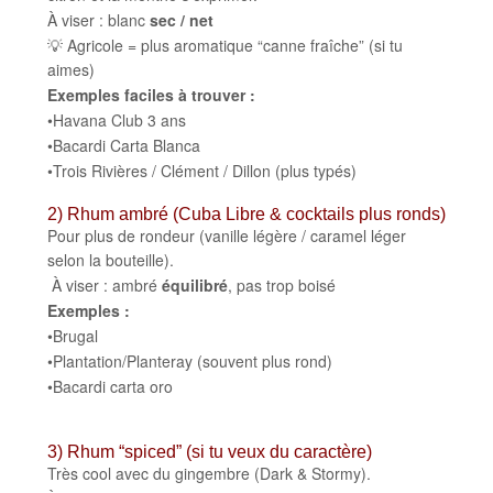
À viser : blanc
sec / net
💡 Agricole = plus aromatique “canne fraîche” (si tu
aimes)
Exemples faciles à trouver :
•Havana Club 3 ans
•Bacardi Carta Blanca
•Trois Rivières / Clément / Dillon (plus typés)
2) Rhum ambré (Cuba Libre & cocktails plus ronds)
Pour plus de rondeur (vanille légère / caramel léger
selon la bouteille).
À viser : ambré
équilibré
, pas trop boisé
Exemples :
•Brugal
•Plantation/Planteray (souvent plus rond)
•Bacardi carta oro
3) Rhum “spiced” (si tu veux du caractère)
Très cool avec du gingembre (Dark & Stormy).