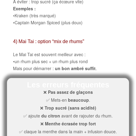
À éviter : trop sucré (ça écœure vite)
Exemples :
•Kraken (très marqué)
•Captain Morgan Spiced (plus doux)
4) Mai Tai : option “mix de rhums”
Le Mai Tai est souvent meilleur avec :
•un rhum plus sec + un rhum plus rond
Mais pour démarrer :
un bon ambré suffit
.
Les erreurs fréquentes
❌
Pas assez de glaçons
✅ Mets-en
beaucoup
.
❌
Trop sucré (sans acidité)
✅ ajoute
du citron
avant de rajouter du rhum.
❌
Menthe écrasée trop fort
✅ claque la menthe dans la main + infusion douce.