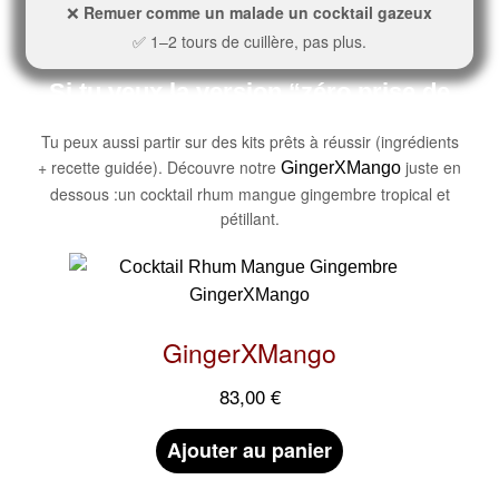
❌
Remuer comme un malade un cocktail gazeux
✅
1–2 tours de cuillère, pas plus.
Si tu veux la version “zéro prise de
tête”
Tu peux aussi partir sur des kits prêts à réussir (ingrédients
+ recette guidée). Découvre notre
juste en
GingerXMango
dessous :un cocktail rhum mangue gingembre tropical et
pétillant.
GingerXMango
83,00
€
Ajouter au panier