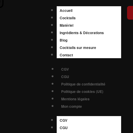
Accueil
Cocktails
Matériel
Ingrédients & Décorations
Blog
Cocktails sur mesure
Contact
CGV
CGU
Politique de confidentialité
Politique de cookies (UE)
Mentions légales
Mon compte
CGV
CGU