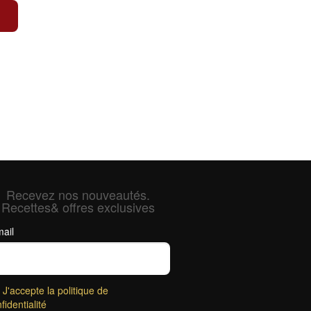
Recevez nos nouveautés.
Recettes& offres exclusives
ail
J'accepte la politique de
fidentialité