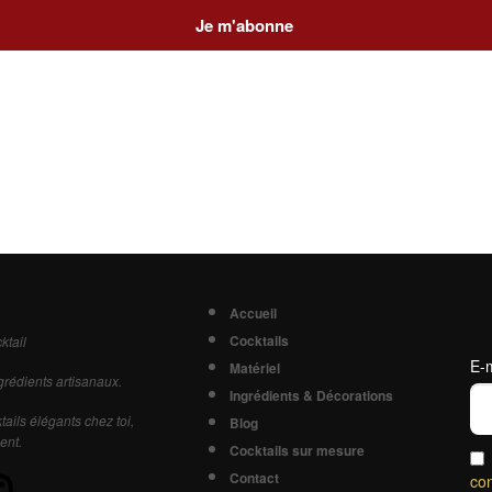
Accueil
Cocktails
ktail
E-m
Matériel
grédients artisanaux.
Ingrédients & Décorations
ails élégants chez toi,
Blog
ent.
Cocktails sur mesure
Contact
con