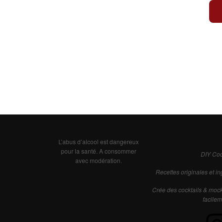
L’abus d’alcool est dangereux
pour la santé. A consommer
DIY Coc
avec modération.
Recettes originales et in
Crée des cocktails & mockt
facilem