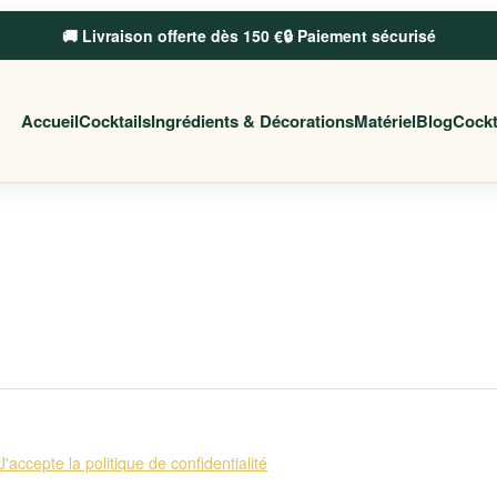
🚚 Livraison offerte dès 150 €
🔒 Paiement sécurisé
Accueil
Cocktails
Ingrédients & Décorations
Matériel
Blog
Cockt
ail
J'accepte la politique de confidentialité