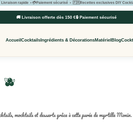
 Livraison rapide • 💳Paiement sécurisé • 🇫🇷Recettes exclusives DIY Cockt
🚚 Livraison offerte dès 150 €
🔒 Paiement sécurisé
Accueil
Cocktails
Ingrédients & Décorations
Matériel
Blog
Cockt
 🫐
ocktails, mocktails et desserts grâce à cette purée de myrtille Monin.