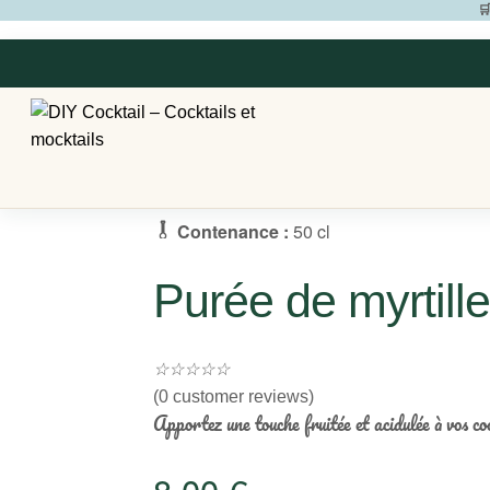
🛒
Contenance :
50 cl
Purée de myrtille
☆
☆
☆
☆
☆
(
0
customer reviews)
Apportez une touche fruitée et acidulée à vos c
8,00
€